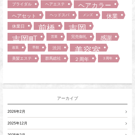
ブライダル
ヘアエステ
ヘアカラー
ヘッドスパ
ヘアセット
メンズ
休業
前橋
吉岡
休業日
吉岡町
完売御礼
営業
感謝
美容室
改装
早朝
渋川
美髪エステ
群馬総社
２周年
３周年
アーカイブ
2026年2月
2025年12月