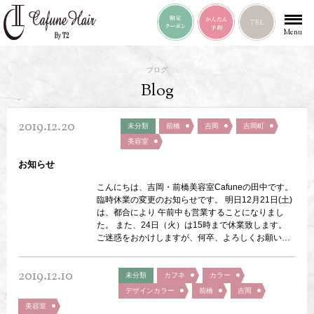
Menu
ブログ
Blog
2019.12.20
未分類
前橋
吉岡
吉岡町
美容室
お知らせ
こんにちは、吉岡・前橋美容室Cafuneの田中です。
臨時休業の変更のお知らせです。 明日12月21日(土)
は、都合により 午前中も営業することになりまし
た。 また、24日（火）は15時まで休業致します。
ご迷惑をおかけしますが、何卒、よろしくお願い致
します。
2019.12.10
未分類
カフネ
カラー
デザインカラー
前橋
吉岡
美容室