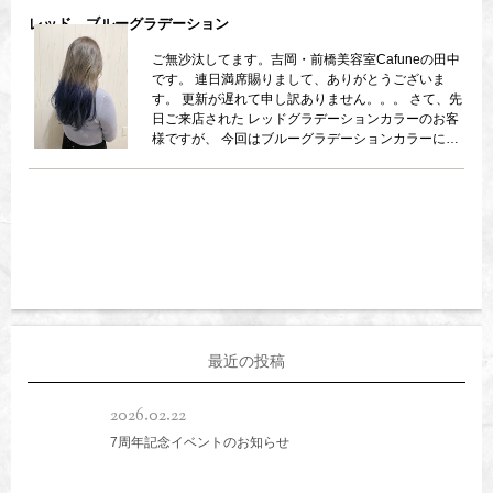
レッド→ブルーグラデーション
ご無沙汰してます。吉岡・前橋美容室Cafuneの田中
です。 連日満席賜りまして、ありがとうございま
す。 更新が遅れて申し訳ありません。。。 さて、先
日ご来店された レッドグラデーションカラーのお客
様ですが、 今回はブルーグラデーションカラーに大
胆チェンジしました！ 赤味消しには人気のエドルカ
ラーを＊ ブルーは塩基性カラーをonしました♪ 原色
のような特殊カラーは 別途相談が必要になる場合が
ございます。 ご了承ください。。 個性派ですが、
試してみたい方、必見です！
最近の投稿
2026.02.22
7周年記念イベントのお知らせ