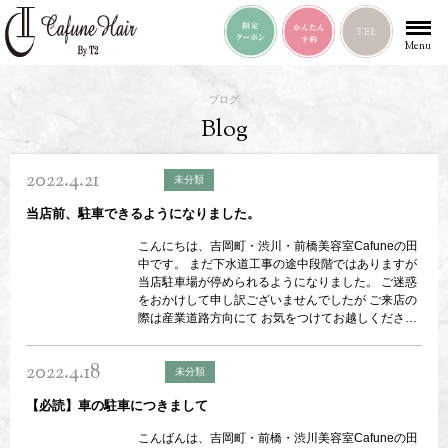
Menu
ブログ
Blog
2022.4.21
未分類
当店前、駐車できるようになりました。
こんにちは、吉岡町・渋川・前橋美容室Cafuneの田
中です。 まだ下水道工事の途中段階ではありますが
当店駐車場が停められるようになりました。 ご迷惑
をおかけして申し訳ございませんでしたが ご来店の
際は産業道路方向にて お気をつけてお越しください
ませ。
2022.4.18
未分類
【必読】車の駐車につきまして
こんばんは、吉岡町・前橋・渋川美容室Cafuneの田