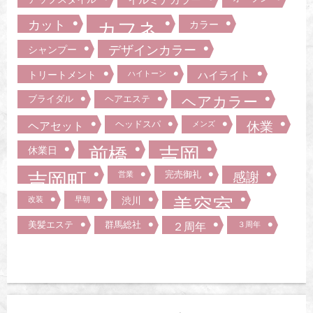
カット
カフネ
カラー
デザインカラー
シャンプー
トリートメント
ハイトーン
ハイライト
ブライダル
ヘアエステ
ヘアカラー
ヘッドスパ
ヘアセット
メンズ
休業
前橋
吉岡
休業日
吉岡町
完売御礼
営業
感謝
美容室
改装
早朝
渋川
美髪エステ
群馬総社
２周年
３周年