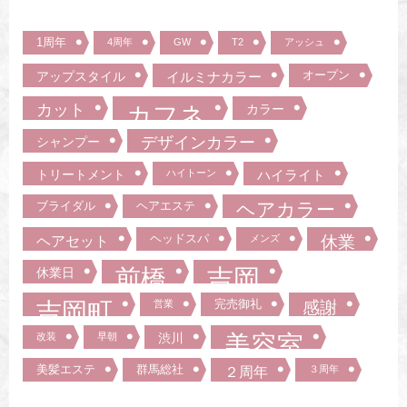
1周年
4周年
GW
T2
アッシュ
オープン
アップスタイル
イルミナカラー
カット
カフネ
カラー
デザインカラー
シャンプー
トリートメント
ハイトーン
ハイライト
ブライダル
ヘアエステ
ヘアカラー
ヘッドスパ
ヘアセット
メンズ
休業
前橋
吉岡
休業日
吉岡町
完売御礼
営業
感謝
美容室
改装
早朝
渋川
美髪エステ
群馬総社
２周年
３周年