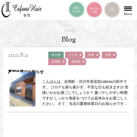
Menu
ブログ
Blog
2021.8.11
未分類
カフネ
休業
吉岡
吉岡町
美容室
夏期休業のお知らせ
こんばんは、吉岡町・渋川市美容室cafuneの田中で
す。 コロナも落ち着かず、不安な日も続きますが 皆
様いかがお過ごしでしょうか？ 夏バテしやすい時期
ですが しっかり免疫をつけてお盆休みをお過ごしく
ださい。 さて、当店の夏期休業日のお知らせです。
15〜18日までの4日間、お休みさせていただきま
す。 お客様にはお手数おかけしますが 何卒、よろし
くお願い致します。 なお、14日は満席になりまし
た。 ありがとうございます！ 土、日曜日のご予約が
最近埋まりやすくなってますので 前もってご予約い
ただけると助かります。 いろいろと大変な時期です