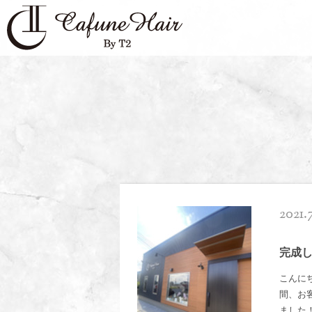
2021.
完成
こんにち
間、お
ました