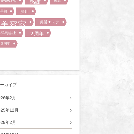
完売御礼
感謝
改装
早朝
渋川
美容室
美髪エステ
群馬総社
２周年
３周年
ーカイブ
026年2月
025年12月
025年2月