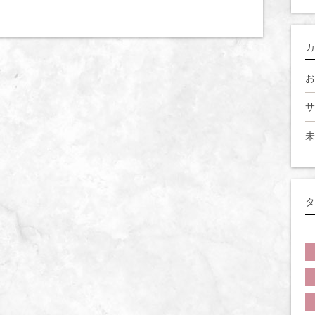
カ
お
サ
未
タ