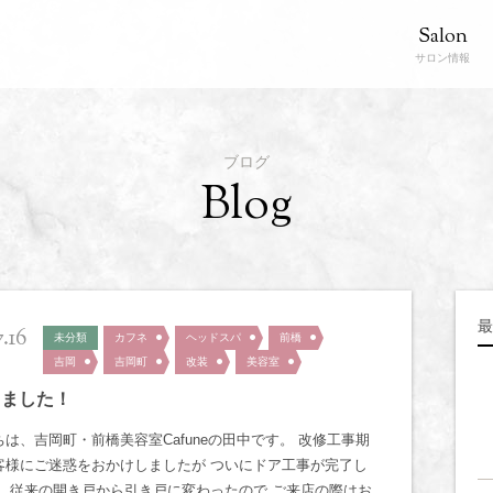
Salon
サロン情報
ブログ
Blog
最
7.16
未分類
カフネ
ヘッドスパ
前橋
吉岡
吉岡町
改装
美容室
しました！
は、吉岡町・前橋美容室Cafuneの田中です。 改修工事期
客様にご迷惑をおかけしましたが ついにドア工事が完了し
！ 従来の開き戸から引き戸に変わったので ご来店の際はお