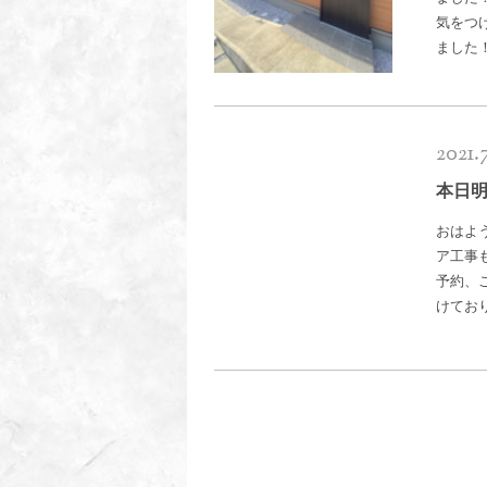
気をつ
ました
2021.
本日
おはよう
ア工事
予約、ご
けてお