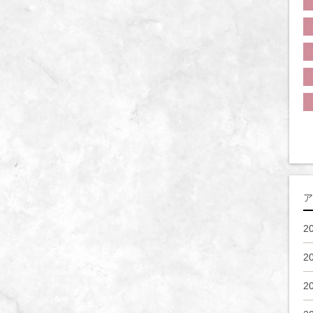
ア
2
2
2