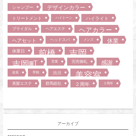
デザインカラー
シャンプー
トリートメント
ハイトーン
ハイライト
ブライダル
ヘアエステ
ヘアカラー
ヘッドスパ
ヘアセット
メンズ
休業
前橋
吉岡
休業日
吉岡町
完売御礼
営業
感謝
美容室
改装
早朝
渋川
美髪エステ
群馬総社
２周年
３周年
アーカイブ