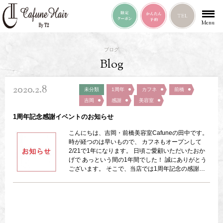
Menu
ブログ
Blog
2020.2.8
未分類
1周年
カフネ
前橋
吉岡
感謝
美容室
1周年記念感謝イベントのお知らせ
こんにちは、吉岡・前橋美容室Cafuneの田中です。
時が経つのは早いもので、 カフネもオープンして
2/21で1年になります。 日頃ご愛顧いただいたおか
げで あっという間の1年間でした！ 誠にありがとう
ございます。 そこで、当店では1周年記念の感謝イ
ベントとして ・記念感謝抽選会。 ・大人気のシャン
プー、トリートメント「SEE/SAW」の定価から
20%off。 を開催します！ なお、抽選会の条件として
・ご来店3回以上の方。 ・2/21より2ヶ月間。 ・抽選
が上限に達した時点で終了（先着女性40名、男性30
名）。 ・景品にシャンプー、トリートメントがあり