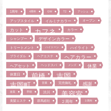
1周年
4周年
GW
T2
アッシュ
オープン
アップスタイル
イルミナカラー
カット
カフネ
カラー
デザインカラー
シャンプー
トリートメント
ハイトーン
ハイライト
ブライダル
ヘアエステ
ヘアカラー
ヘッドスパ
ヘアセット
メンズ
休業
前橋
吉岡
休業日
吉岡町
完売御礼
営業
感謝
美容室
改装
早朝
渋川
美髪エステ
群馬総社
２周年
３周年