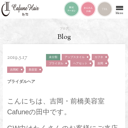
Menu
ブログ
Blog
2019.5.17
未分類
アップスタイル
カフネ
ブライダル
ヘアセット
吉岡
吉岡町
美容室
ブライダルヘア
こんにちは、吉岡・前橋美容室
Cafuneの田中です。