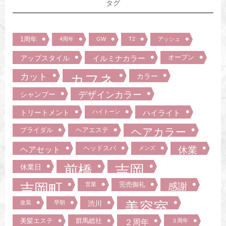
タグ
1周年
4周年
GW
T2
アッシュ
オープン
アップスタイル
イルミナカラー
カット
カフネ
カラー
デザインカラー
シャンプー
トリートメント
ハイトーン
ハイライト
ブライダル
ヘアエステ
ヘアカラー
ヘッドスパ
ヘアセット
メンズ
休業
前橋
吉岡
休業日
吉岡町
完売御礼
営業
感謝
美容室
改装
早朝
渋川
美髪エステ
群馬総社
２周年
３周年