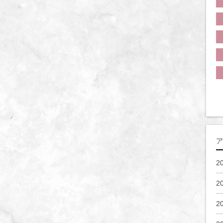
ア
2
2
2