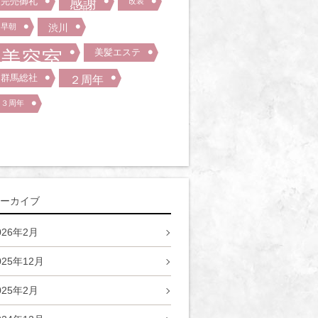
完売御礼
感謝
改装
早朝
渋川
美容室
美髪エステ
群馬総社
２周年
３周年
ーカイブ
026年2月
025年12月
025年2月