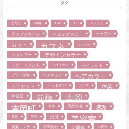
タグ
1周年
4周年
GW
T2
アッシュ
オープン
アップスタイル
イルミナカラー
カット
カフネ
カラー
デザインカラー
シャンプー
トリートメント
ハイトーン
ハイライト
ブライダル
ヘアエステ
ヘアカラー
ヘッドスパ
ヘアセット
メンズ
休業
前橋
吉岡
休業日
吉岡町
完売御礼
営業
感謝
美容室
改装
早朝
渋川
美髪エステ
群馬総社
２周年
３周年