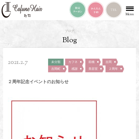
Menu
ブログ
Blog
2021.2.7
未分類
カフネ
前橋
吉岡
吉岡町
感謝
美容室
２周年
２周年記念イベントのお知らせ