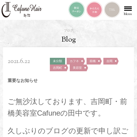
Menu
ブログ
Blog
2021.6.22
未分類
カフネ
前橋
吉岡
吉岡町
美容室
重要なお知らせ
ご無沙汰しております、吉岡町・前
橋美容室Cafuneの田中です。
久しぶりのブログの更新で申し訳ご