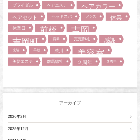
ブライダル
ヘアエステ
ヘアカラー
ヘッドスパ
ヘアセット
メンズ
休業
前橋
吉岡
休業日
吉岡町
完売御礼
営業
感謝
美容室
改装
早朝
渋川
美髪エステ
群馬総社
２周年
３周年
アーカイブ
2026年2月
2025年12月