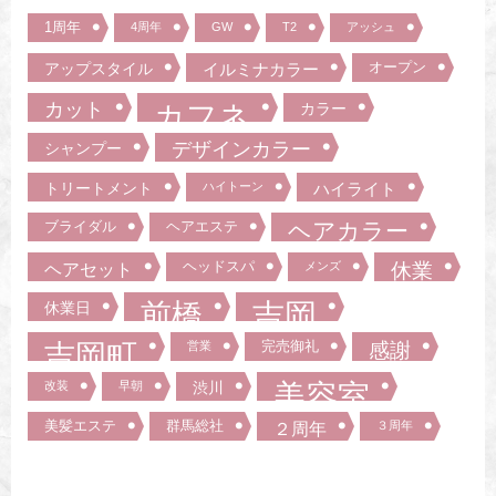
1周年
4周年
GW
T2
アッシュ
オープン
アップスタイル
イルミナカラー
カット
カフネ
カラー
デザインカラー
シャンプー
トリートメント
ハイトーン
ハイライト
ブライダル
ヘアエステ
ヘアカラー
ヘッドスパ
ヘアセット
メンズ
休業
前橋
吉岡
休業日
吉岡町
完売御礼
営業
感謝
美容室
改装
早朝
渋川
美髪エステ
群馬総社
２周年
３周年