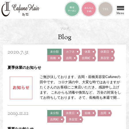
Menu
ブログ
Blog
2020.7.31
未分類
カフネ
休業
休業日
前橋
吉岡
吉岡町
美容室
夏季休業のお知らせ
ご無沙汰しております、吉岡・前橋美容室Cafuneの
田中です。 コロナ渦の中、大変な時ではありますが
たくさんのお客様にご来店いただき、感謝申し上げ
ます。 これからも消毒や換気など、 万全の対策をし
てお待ちしております。 さて、長梅雨も来週で開け
ますが ８月の夏期休業のお知らせです。 普段の定休
日に加え、１１～１３までお休みになります。 翌１
2019.11.12
４日からの営業となりますので、 何卒、宜しくお願
未分類
休業日
前橋
吉岡
い致します。
吉岡町
美容室
重要なお知らせ