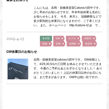
こんにちは、吉岡・前橋美容室Cafuneの田中です。
少し早めのお知らせですが、年末年始休業も含めた
お知らせをします。 今月、来月と、冠婚葬祭などで
多少変則的な休業日になりますので、ご了承くださ
い。 また、ホームページ http://cafune-t2.jp でも
掲載させていただいてますので 是非ご参照くださ
い。 今月（11月）の休業日は 4,5,11,16（14時
2019.4.25
～）,17,18,23（12時～）,25日です。 来月（12月）
未分類
GW
カフネ
休業日
の休業日は 1,2,3,9,15,16,21（13時まで）,23,31日で
前橋
吉岡
吉岡町
美容室
す。 なお、年末年始の休業日は 12/31～1/3ま […]
GW休業日のお知らせ
吉岡・前橋美容室cafuneの田中です。 GW休暇とし
て、4/29,30,5/1の三日間 お休みとさせていただきま
す。 今週のご予約もあとわずかとなりました！ あり
がとうございました！ 上記の休業日以外のお日にち
は、まだ空きがあります。 GW中は狙い目ですの
で、この機会に 是非ともよろしくお願いいたしま
す。