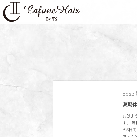
2022.
夏期
おはよ
す。 
の3日
ほとん