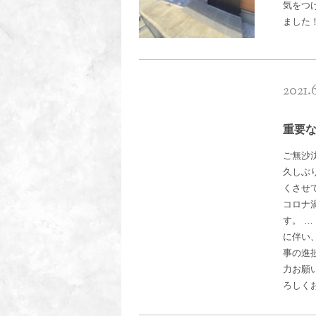
気をつ
ました
2021.
重要
ご無沙
久しぶ
くさせ
コロナ
す。 
に伴い、
事の進
力お願
ろしく