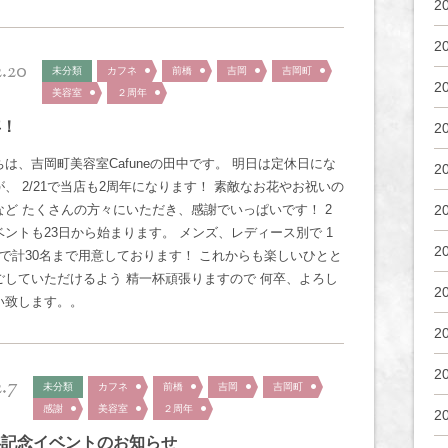
2
2
2.20
未分類
カフネ
前橋
吉岡
吉岡町
2
美容室
２周年
年！
2
は、吉岡町美容室Cafuneの田中です。 明日は定休日にな
2
、 2/21で当店も2周年になります！ 素敵なお花やお祝いの
など たくさんの方々にいただき、感謝でいっぱいです！ 2
2
ベントも23日から始まります。 メンズ、レディース別で 1
2
まで計30名まで用意しております！ これからも楽しいひとと
ごしていただけるよう 精一杯頑張りますので 何卒、よろし
2
い致します。。
2
2
2.7
未分類
カフネ
前橋
吉岡
吉岡町
感謝
美容室
２周年
2
年記念イベントのお知らせ