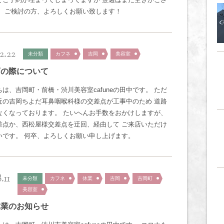
。 ご検討の方、よろしくお願い致します！
2.22
未分類
カフネ
吉岡
美容室
店の際について
は、吉岡町・前橋・渋川美容室cafuneの田中です。 ただ
近の吉岡ちよだ耳鼻咽喉科様の交差点が工事中のため 道路
なくなっております。 たいへんお手数をおかけしますが、
差点か、西松屋様交差点を迂回、経由して ご来店いただけ
いです。 何卒、よろしくお願い申し上げます。
.11
未分類
カフネ
休業
吉岡
吉岡町
美容室
休業のお知らせ