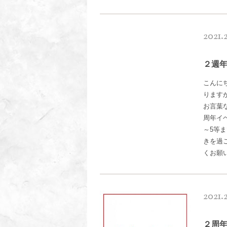
2021.
２週
こんにち
りますが
お言葉
周年イ
～5等
きを過
くお願
2021.
２周