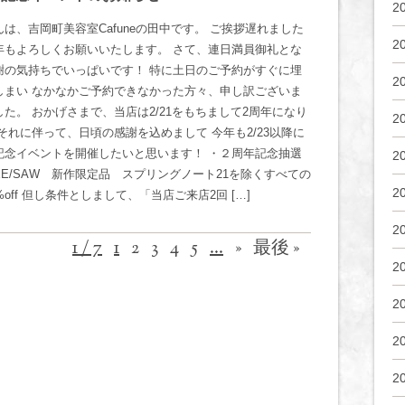
2
は、吉岡町美容室Cafuneの田中です。 ご挨拶遅れました
2
年もよろしくお願いいたします。 さて、連日満員御礼とな
謝の気持ちでいっぱいです！ 特に土日のご予約がすぐに埋
2
しまい なかなかご予約できなかった方々、申し訳ございま
た。 おかげさまで、当店は2/21をもちまして2周年になり
2
それに伴って、日頃の感謝を込めまして 今年も2/23以降に
記念イベントを開催したいと思います！ ・２周年記念抽選
2
EE/SAW 新作限定品 スプリングノート21を除くすべての
2
%off 但し条件としまして、「当店ご来店2回 […]
2
1 / 7
1
2
3
4
5
...
»
最後 »
2
2
2
2