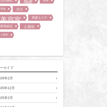
完売御礼
感謝
改装
早朝
渋川
美容室
美髪エステ
群馬総社
２周年
３周年
ーカイブ
026年2月
025年12月
025年2月