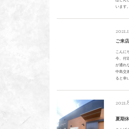
います
2021.1
ご来
こんにち
今、付
が通れ
中島交
ると幸
2021.8
夏期