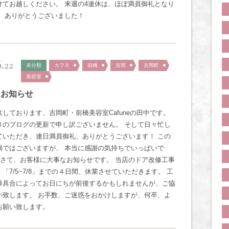
けてお越しください。 来週の4連休は、ほぼ満員御礼となり
！ ありがとうございました！
6.22
未分類
カフネ
前橋
吉岡
吉岡町
美容室
なお知らせ
汰しております、吉岡町・前橋美容室Cafuneの田中です。
りのブログの更新で申し訳ございません。 そして日々忙し
ていただき、連日満員御礼、ありがとうございます！ この
渦ではございますが、 本当に感謝の気持ちでいっぱいで
… さて、お客様に大事なお知らせです。 当店のドア改修工事
「7/5~7/8」までの４日間、休業させていただきます。 工
捗具合によってお日にちが前後するかもしれませんが、ご協
い致します。 お手数、ご迷惑をおかけしますが、何卒、よ
お願い致します。