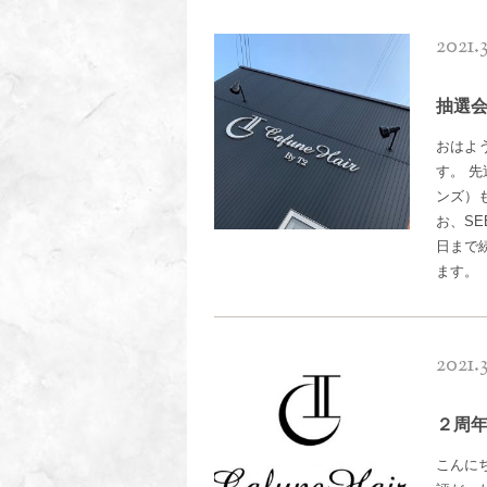
2021.3
抽選
おはよ
す。 
ンズ）
お、SE
日まで
ます。
2021.3
２周
こんにち