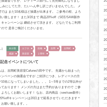
2
た抽選会ですが、 レディース部門にて完売御礼になりまし
楽しみにしてた方、たいへん申し訳ございませんでした。 メ
2
門では まだ10名様ほど抽選が出来ます。 ご参考の程、よろ
い致します！ また3/20まで 商品20%off（SEE/SAW新作
2
）キャンペーンは 継続させて頂きます。 どなたでもご利用
すので 是非ご検討くださいませ。
2
2
.1
未分類
カフネ
前橋
吉岡
吉岡町
2
感謝
美容室
２周年
2
年記念イベントについて
2
は、吉岡町美容室Cafuneの田中です。 先週から始まった
ャンペーンの抽選会ですが ご好評につき、レディースの方
2
が10名になってしまいました。。。 1～5等までの2等以外が
っております！ メンズの方はまだ予約がありますので ご参
2
よろしくお願いします！ なお、店内商品（see/saw新作）
20%offキャンペーンは20日まで延長させていただきます＊
2
くお願い致します。。