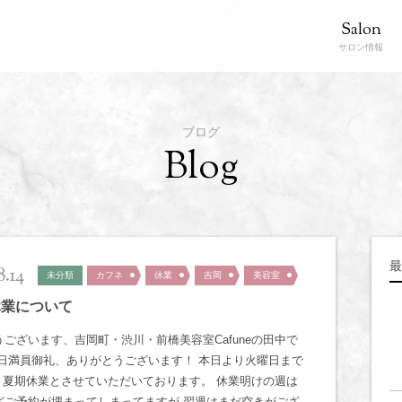
Salon
サロン情報
ブログ
Blog
最
8.14
未分類
カフネ
休業
吉岡
美容室
休業について
うございます、吉岡町・渋川・前橋美容室Cafuneの田中で
連日満員御礼、ありがとうございます！ 本日より火曜日まで
間 夏期休業とさせていただいております。 休業明けの週は
どご予約が埋まってしまってますが 翌週はまだ空きがござ