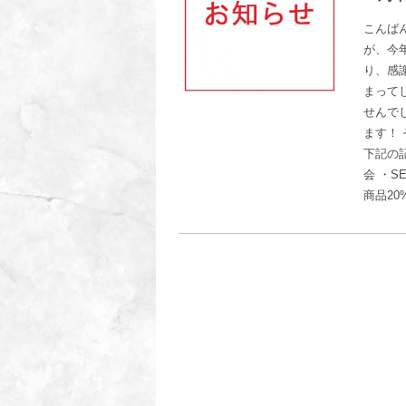
こんばん
が、今
り、感
まって
せんでし
ます！ 
下記の
会 ・S
商品20