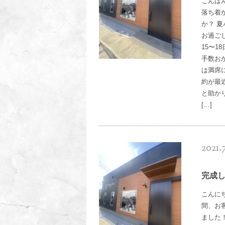
こんばん
落ち着
か？ 
お過ご
15〜
手数お
は満席
約が最
と助か
[…]
2021.
完成
こんにち
間、お
ました