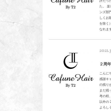
評だっ
た。 
ンズ部
しくお願
を除く
なれま
2021.3
２周
こんにち
感謝キ
の残り
まだ残
考の程、
以外の 
よろし