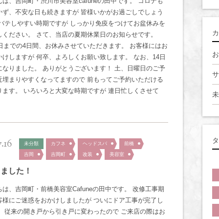
は、吉岡町・渋川市美容室cafuneの田中です。 コロナも
かず、不安な日も続きますが 皆様いかがお過ごしでしょう
夏バテしやすい時期ですが しっかり免疫をつけてお盆休みを
カ
しください。 さて、当店の夏期休業日のお知らせです。
18日までの4日間、お休みさせていただきます。 お客様にはお
お
かけしますが 何卒、よろしくお願い致します。 なお、14日
になりました。 ありがとうございます！ 土、日曜日のご予
サ
近埋まりやすくなってますので 前もってご予約いただける
ります。 いろいろと大変な時期ですが 連日忙しくさせて
未
タ
7.16
未分類
カフネ
ヘッドスパ
前橋
吉岡
吉岡町
改装
美容室
しました！
は、吉岡町・前橋美容室Cafuneの田中です。 改修工事期
客様にご迷惑をおかけしましたが ついにドア工事が完了し
！ 従来の開き戸から引き戸に変わったので ご来店の際はお