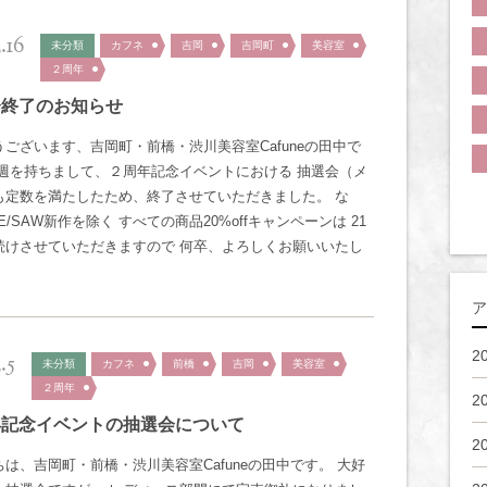
.16
未分類
カフネ
吉岡
吉岡町
美容室
２周年
会終了のお知らせ
うございます、吉岡町・前橋・渋川美容室Cafuneの田中で
先週を持ちまして、２周年記念イベントにおける 抽選会（メ
も定数を満たしたため、終了させていただきました。 な
E/SAW新作を除く すべての商品20%offキャンペーンは 21
続けさせていただきますので 何卒、よろしくお願いいたし
ア
2
.5
未分類
カフネ
前橋
吉岡
美容室
２周年
2
年記念イベントの抽選会について
2
は、吉岡町・前橋・渋川美容室Cafuneの田中です。 大好